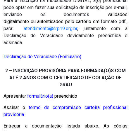
Para a inscrição na modalidade DIGITAL, a(o) profissional
pode optar em fazer sua solicitação de inscrição por e-mail,
enviando os documentos
validados
digitalmente
ou
autenticados pelo cartório
em
formato pdf.,
para:
atendimento@crp19.org.br
, juntamente com a
Declaração de Veracidade devidamente preenchida e
assinada.
Declaração de Veracidade (Fomulário)
2 – INSCRIÇÃO PROVISÓRIA PARA FORMADA(O)S COM
ATÉ 2 ANOS COM O CERTIFICADO DE COLAÇÃO DE
GRAU
Apresentar
formulário(a)
preenchido
Assinar o
termo de compromisso carteira profissional
provisória
Entregar a documentação listada abaixo. As cópias